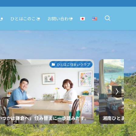
し
ひとはこのこと
お問い合わせ
地域コラム
🌿「すこやか
南ひとまち コラムライター募集！
に“もうひとつ