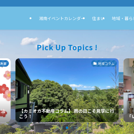
湘南イベントカレンダー
住まい
地域・暮ら
Pick Up Topics !
ラム
ひとはこ住まいクラブ
に行
「いつかは鎌倉へ」 住み替えに一歩踏みだす。
湘