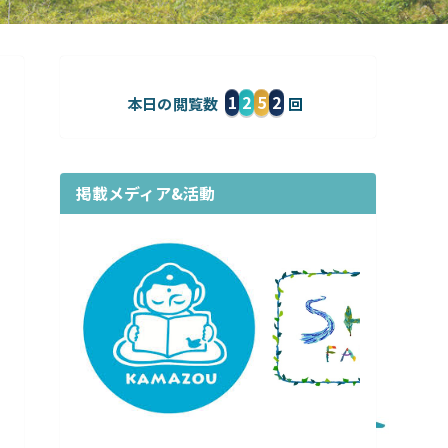
1
2
5
2
本日の閲覧数
掲載メディア&活動