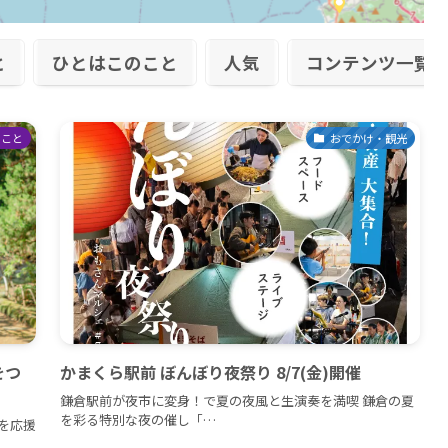
と
ひとはこのこと
人気
コンテンツ一覧
のこと
おでかけ・観光
をつ
かまくら駅前 ぼんぼり夜祭り 8/7(金)開催
鎌倉駅前が夜市に変身！で夏の夜風と生演奏を満喫 鎌倉の夏
を彩る特別な夜の催し「…
を応援