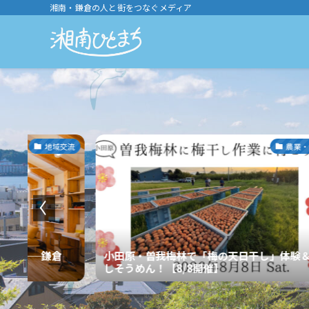
湘南・鎌倉の人と街をつなぐメディア
農業・漁業
地域コ
干し」体験＆流
【カミオカ不動産コラム】 雨の日こそ見学
こう！