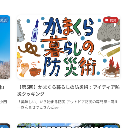
域交流
防災
林」
【第5回】かまくら暮らしの防災術：アイディア防
災クッキング
小田
「美味しい」から始まる防災 アウトドア防災の専門家・寒川
一さん＆せつこさんご夫…