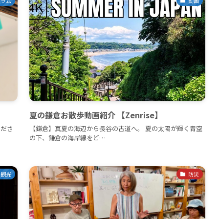
コラム
動画
夏の鎌倉お散歩動画紹介 【Zenrise】
くださ
【鎌倉】真夏の海辺から長谷の古道へ。 夏の太陽が輝く青空
の下、鎌倉の海岸線をど…
・観光
防災