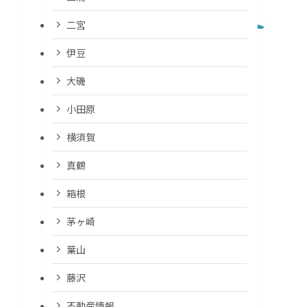
二宮
伊豆
大磯
小田原
横須賀
真鶴
箱根
茅ヶ崎
葉山
藤沢
不動産情報