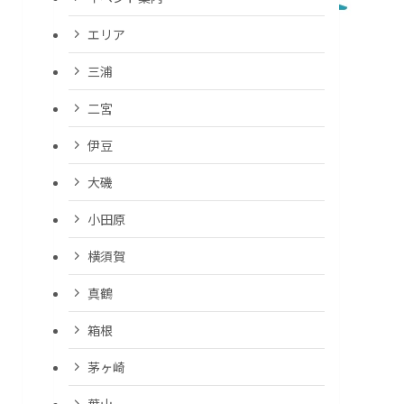
エリア
三浦
二宮
伊豆
大磯
小田原
横須賀
真鶴
箱根
茅ヶ崎
葉山