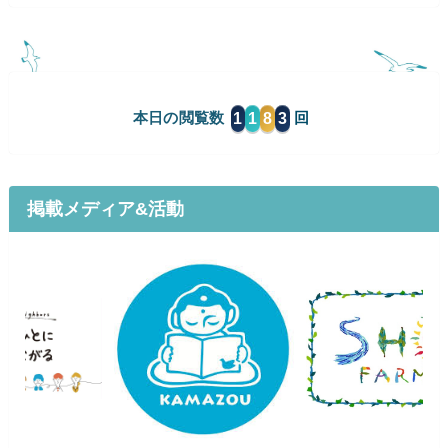
1
1
8
3
本日の閲覧数
掲載メディア&活動