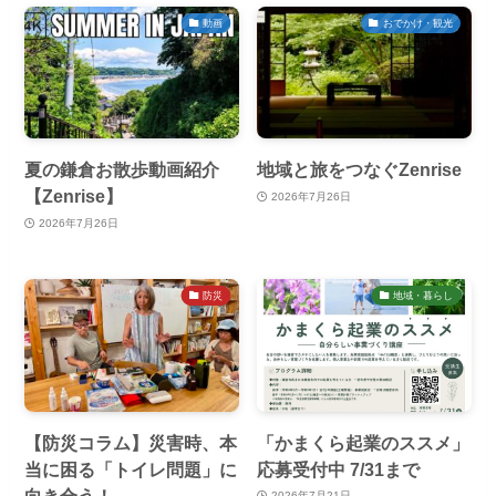
動画
おでかけ・観光
夏の鎌倉お散歩動画紹介
地域と旅をつなぐZenrise
【Zenrise】
2026年7月26日
2026年7月26日
防災
地域・暮らし
【防災コラム】災害時、本
「かまくら起業のススメ」
当に困る「トイレ問題」に
応募受付中 7/31まで
向き合う！
2026年7月21日