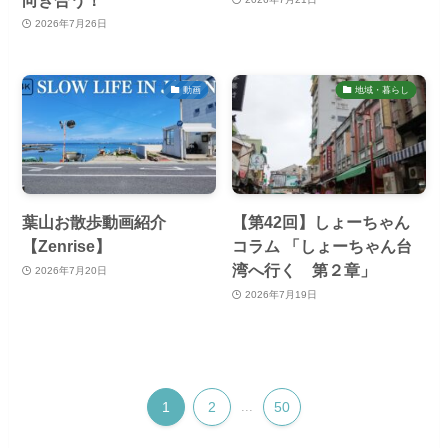
2026年7月26日
動画
地域・暮らし
葉山お散歩動画紹介
【第42回】しょーちゃん
【Zenrise】
コラム 「しょーちゃん台
湾へ行く 第２章」
2026年7月20日
2026年7月19日
1
2
...
50