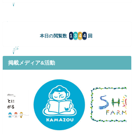
1
3
4
4
本日の閲覧数
掲載メディア&活動