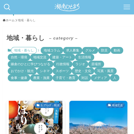
ホーム
地域・暮らし
地域・暮らし
– category –
地域・暮らし
地域コラム
求人募集
グルメ
防災
動画
自然・環境
地域交流
建築・アート
生活情報
鎌倉のひとに学びつながる
行政情報
ラジオ
居場所
おでかけ・観光
シネマ
スポーツ
歴史・文化
写真・風景
食事・健康
農業・漁業
子育て・教育
対話
メディア
人
おでかけ・観光
地域交流