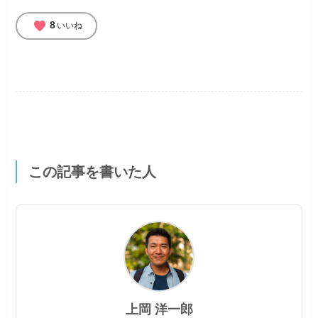
favorite
8
いいね
この記事を書いた人
上岡 洋一郎