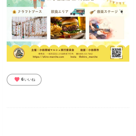
favorite
6
いいね