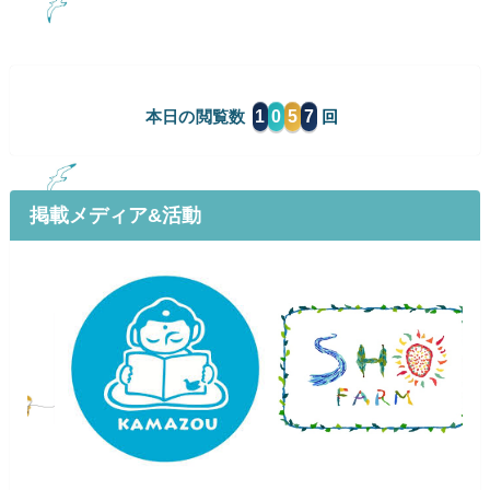
1
0
5
7
本日の閲覧数
掲載メディア&活動