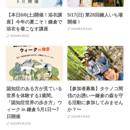
【本日6/6(土)開催！浴衣講
5/17(日) 第28回鎌人いち場
座】今年の夏こそ！鎌倉で
開催！
浴衣を着こなす講座
2026年5月19日
2026年6月6日
認知症のある方が見ている
【参加者募集】タケノコ間
世界を体験する1週間。
伐のお誘い〜鎌倉の森を守
「認知症世界の歩き方」ウ
る活動に参加してみません
ィーク in 鎌倉 5月1日〜7
か？〜
日開催
2026年5月6日
2026年5月10日