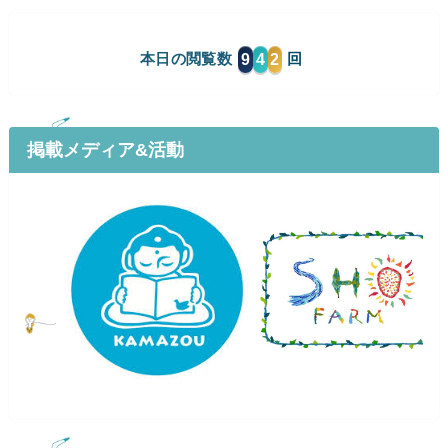
9
4
2
本日の閲覧数
掲載メディア&活動