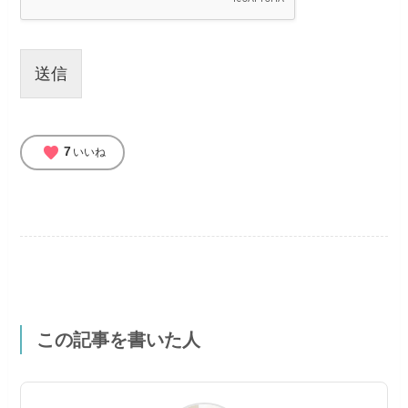
送信
favorite
7
いいね
この記事を書いた人