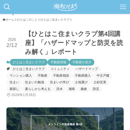
ホーム
ひとはこのこと
ひとはこ住まいクラブ
【ひとはこ住まいクラブ第4回講
2026
座】「ハザードマップと防災を読
2/12
み解く」レポート
ひとはこ住まいクラブ
不動産情報
不動産の見方
ひとはこ住まいクラブ
コミュニティ
ハザードマップ
マンション購入
不動産
不動産相談
不動産購入
中古戸建
住まい
住まいの勉強
住まいの学び
土地選び
土砂災害
家探し
暮らしから考える
洪水
湘南
鎌倉
防災
2026年1月28日