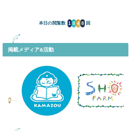
1
0
4
8
本日の閲覧数
掲載メディア&活動