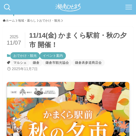
ホーム
地域・暮らし
おでかけ・観光
11/14(金) かまくら駅前・秋の夕
2025
11/07
市 開催！
おでかけ・観光
イベント案内
マルシェ
鎌倉
鎌倉市観光協会
鎌倉表参道商店会
2025年11月7日