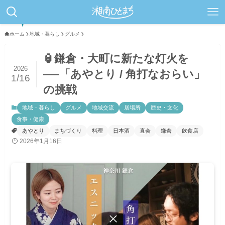
ホーム
地域・暮らし
グルメ
🏮鎌倉・大町に新たな灯火を
2026
──「あやとり / 角打なおらい」
1/16
の挑戦
地域・暮らし
グルメ
地域交流
居場所
歴史・文化
食事・健康
あやとり
まちづくり
料理
日本酒
直会
鎌倉
飲食店
2026年1月16日