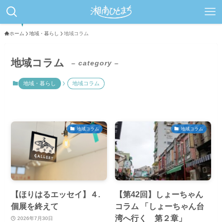
ホーム
地域・暮らし
地域コラム
地域コラム
– category –
地域・暮らし
地域コラム
地域コラム
地域コラム
【ほりはるエッセイ】４.
【第42回】しょーちゃん
個展を終えて
コラム 「しょーちゃん台
湾へ行く 第２章」
2026年7月30日