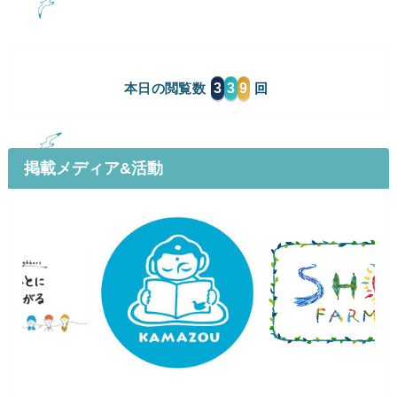
3
3
9
本日の閲覧数
掲載メディア&活動