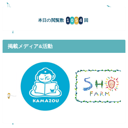
1
0
5
4
本日の閲覧数
掲載メディア&活動