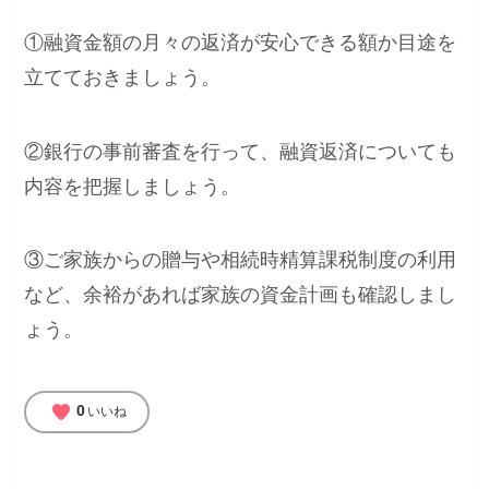
①融資金額の月々の返済が安心できる額か目途を
立てておきましょう。
②銀行の事前審査を行って、融資返済についても
内容を把握しましょう。
③ご家族からの贈与や相続時精算課税制度の利用
など、余裕があれば家族の資金計画も確認しまし
ょう。
favorite
0
いいね