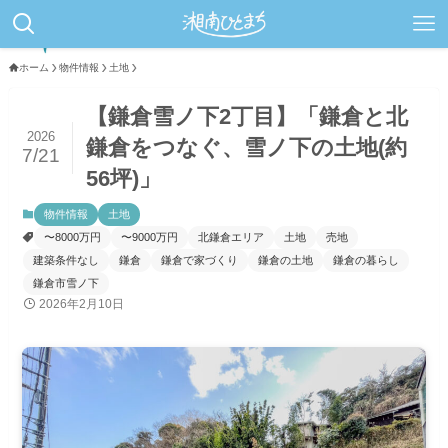
ホーム
物件情報
土地
【鎌倉雪ノ下2丁目】「鎌倉と北
2026
鎌倉をつなぐ、雪ノ下の土地(約
7/21
56坪)」
物件情報
土地
〜8000万円
〜9000万円
北鎌倉エリア
土地
売地
建築条件なし
鎌倉
鎌倉で家づくり
鎌倉の土地
鎌倉の暮らし
鎌倉市雪ノ下
2026年2月10日