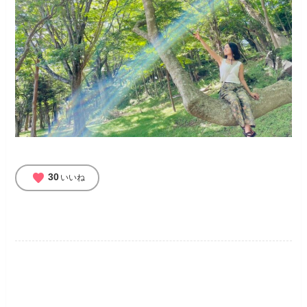
favorite
30
いいね