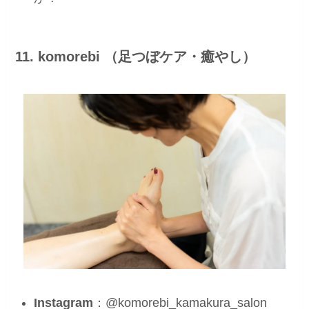
11. komorebi （足つぼケア・癒やし）
Instagram
：@komorebi_kamakura_salon