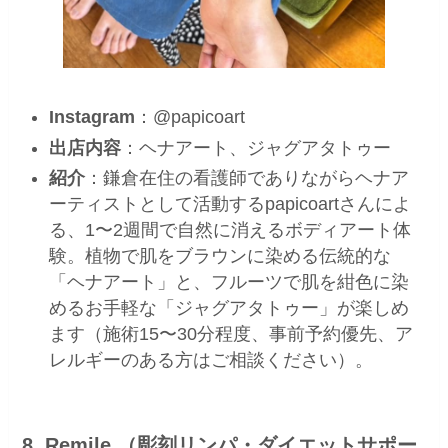
Instagram
：@papicoart
出店内容
：ヘナアート、ジャグアタトゥー
紹介
：鎌倉在住の看護師でありながらヘナア
ーティストとして活動するpapicoartさんによ
る、1〜2週間で自然に消えるボディアート体
験。植物で肌をブラウンに染める伝統的な
「ヘナアート」と、フルーツで肌を紺色に染
めるお手軽な「ジャグアタトゥー」が楽しめ
ます（施術15〜30分程度、事前予約優先、ア
レルギーのある方はご相談ください）。
8. Remile （彫刻リンパ・ダイエットサポー