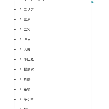
エリア
三浦
二宮
伊豆
大磯
小田原
横須賀
真鶴
箱根
茅ヶ崎
葉山