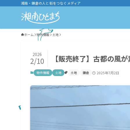
湘南・鎌倉の人と街をつなぐメディア
ホーム
物件情報
土地
2026
【販売終了】古都の風が
2/10
物件情報
土地
土地
鎌倉
2025年7月2日