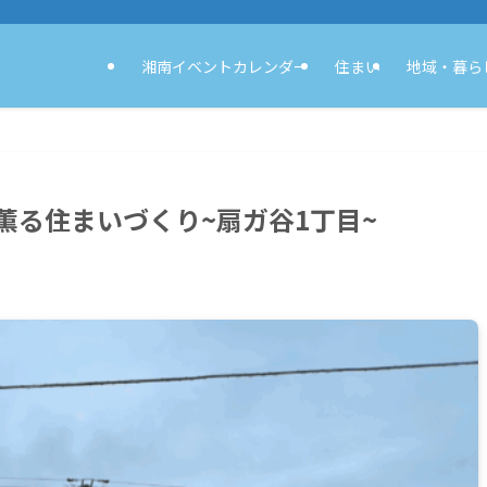
湘南イベントカレンダー
住まい
地域・暮ら
薫る住まいづくり~扇ガ谷1丁目~