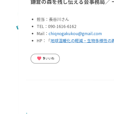
鎌倉の森を残し伝える会事務局／ 
担当：長谷川さん
TEL：090-1616-6162
Mail：
chiqnogakukou@gmail.com
HP：「
地球温暖化の軽減・生物多様性の
9
favorite
いいね