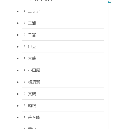
エリア
三浦
二宮
伊豆
大磯
小田原
横須賀
真鶴
箱根
茅ヶ崎
葉山