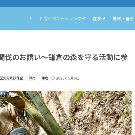
湘南イベントカレンダー
住まい
地域・暮ら
間伐のお誘い〜鎌倉の森を守る活動に参
歴史的景観保全
湘南
鎌倉
2026年5月6日