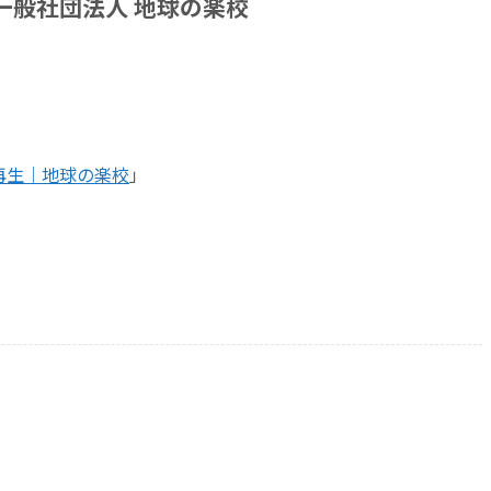
一般社団法人 地球の楽校
再生｜地球の楽校
」