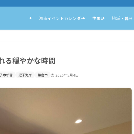
湘南イベントカレンダー
住まい
地域・暮ら
れる穏やかな時間
子市新宿
逗子海岸
鎌倉市
2026年5月4日