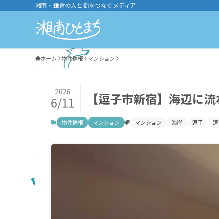
湘南・鎌倉の人と街をつなぐメディア
ホーム
物件情報
マンション
2026
【逗子市新宿】海辺に流
6/11
物件情報
マンション
マンション
海岸
逗子
逗