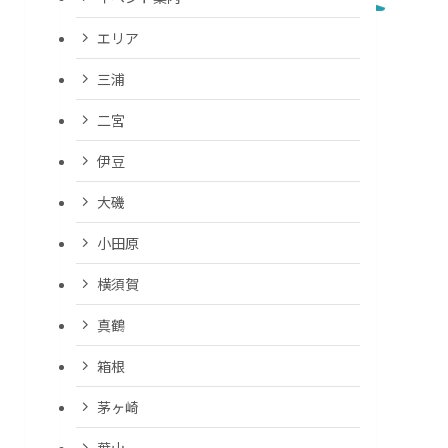
エリア
三浦
二宮
伊豆
大磯
小田原
横須賀
真鶴
箱根
茅ヶ崎
葉山