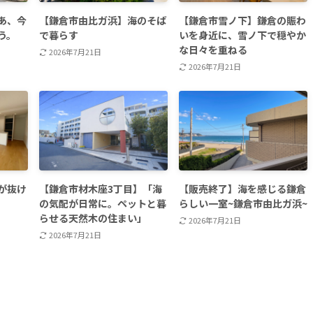
あ、今
【鎌倉市由比ガ浜】海のそば
【鎌倉市雪ノ下】鎌倉の賑わ
う。
で暮らす
いを身近に、雪ノ下で穏やか
な日々を重ねる
2026年7月21日
2026年7月21日
が抜け
【鎌倉市材木座3丁目】「海
【販売終了】海を感じる鎌倉
の気配が日常に。ペットと暮
らしい一室~鎌倉市由比ガ浜~
らせる天然木の住まい」
2026年7月21日
2026年7月21日