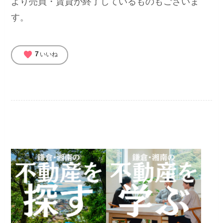
より売買・賃貸が終了しているものもございま
す。
favorite
7
いいね