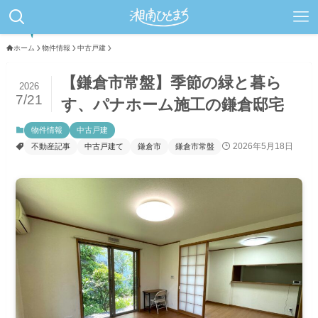
ホーム
物件情報
中古戸建
【鎌倉市常盤】季節の緑と暮ら
2026
7/21
す、パナホーム施工の鎌倉邸宅
物件情報
中古戸建
2026年5月18日
不動産記事
中古戸建て
鎌倉市
鎌倉市常盤