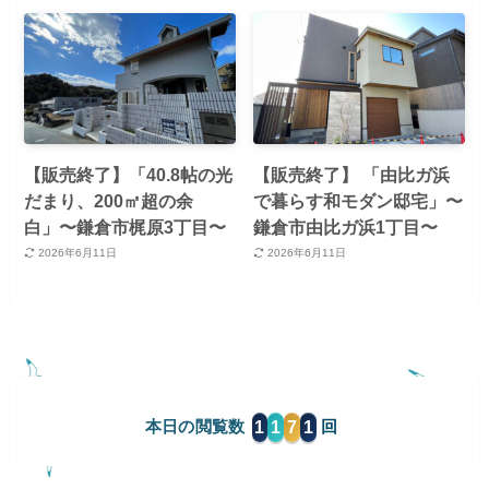
【販売終了】「40.8帖の光
【販売終了】 「由比ガ浜
だまり、200㎡超の余
で暮らす和モダン邸宅」〜
白」〜鎌倉市梶原3丁目〜
鎌倉市由比ガ浜1丁目〜
2026年6月11日
2026年6月11日
1
1
7
1
本日の閲覧数