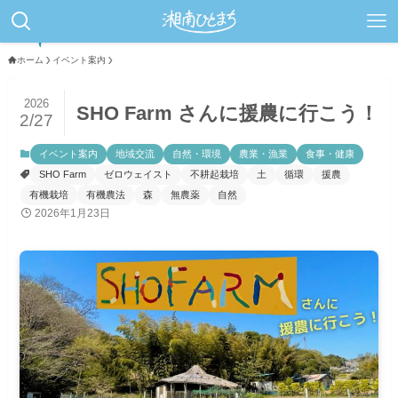
ホーム
イベント案内
2026
SHO Farm さんに援農に行こう！
2/27
イベント案内
地域交流
自然・環境
農業・漁業
食事・健康
SHO Farm
ゼロウェイスト
不耕起栽培
土
循環
援農
有機栽培
有機農法
森
無農薬
自然
2026年1月23日