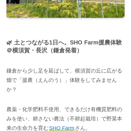
🌿 土とつながる1日へ。SHO Farm援農体験
＠横須賀・長沢（鎌倉発着）
鎌倉から少し足を延ばして、横須賀の丘に広がる
畑で「援農（えんのう）」体験をしてみません
か？
農薬・化学肥料不使用、できるだけ有機質肥料の
みを使い、耕さない農法（不耕起栽培）で野菜本
来の生命力を育む
SHO Farm
さん。