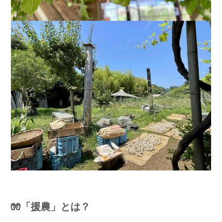
🧤「援農」とは？