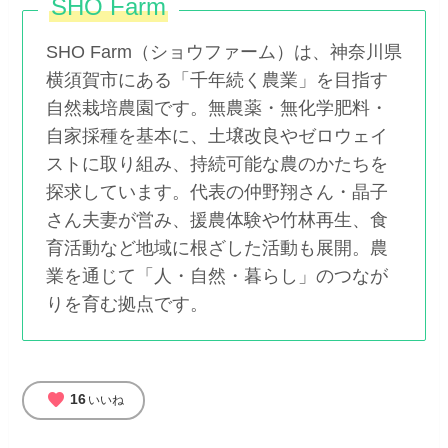
SHO Farm
SHO Farm（ショウファーム）は、神奈川県
横須賀市にある「千年続く農業」を目指す
自然栽培農園です。無農薬・無化学肥料・
自家採種を基本に、土壌改良やゼロウェイ
ストに取り組み、持続可能な農のかたちを
探求しています。代表の仲野翔さん・晶子
さん夫妻が営み、援農体験や竹林再生、食
育活動など地域に根ざした活動も展開。農
業を通じて「人・自然・暮らし」のつなが
りを育む拠点です。
favorite
16
いいね