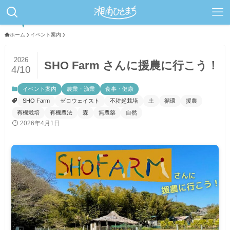
ホーム
イベント案内
2026
SHO Farm さんに援農に行こう！
4/10
イベント案内
農業・漁業
食事・健康
SHO Farm
ゼロウェイスト
不耕起栽培
土
循環
援農
有機栽培
有機農法
森
無農薬
自然
2026年4月1日