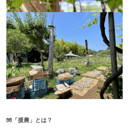
🧤「援農」とは？