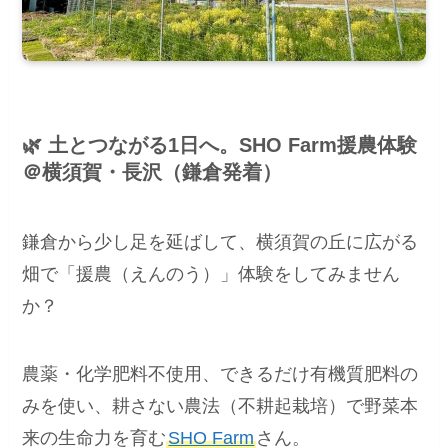
🌿 土とつながる1日へ。SHO Farm援農体験
＠横須賀・長沢（鎌倉発着）
鎌倉から少し足を延ばして、横須賀の丘に広がる
畑で「援農（えんのう）」体験をしてみません
か？
農薬・化学肥料不使用、できるだけ有機質肥料の
みを使い、耕さない農法（不耕起栽培）で野菜本
来の生命力を育む
SHO Farm
さん。