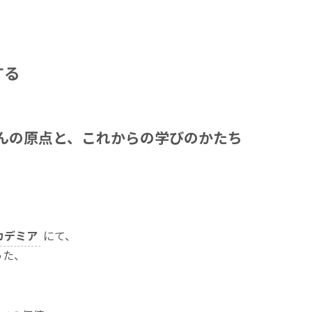
する
んの原点と、これからの学びのかたち
カデミア
にて、
った、