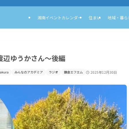
湘南イベントカレンダー
住まい
地域・暮ら
渡辺ゆうかさん〜後編
akura
みんなのアカデミア
ラジオ
鎌倉エフエム
2025年12月30日