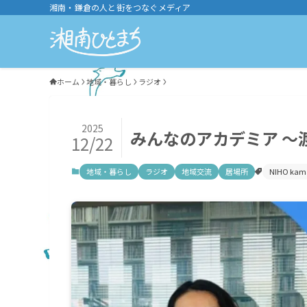
湘南・鎌倉の人と街をつなぐメディア
ホーム
地域・暮らし
ラジオ
2025
みんなのアカデミア 〜
12/22
地域・暮らし
ラジオ
地域交流
居場所
NIHO kam