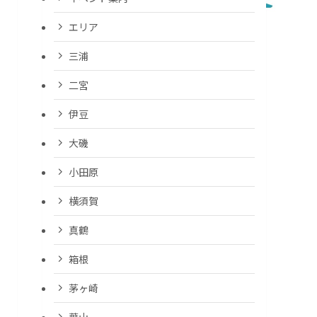
エリア
三浦
二宮
伊豆
大磯
小田原
横須賀
真鶴
箱根
茅ヶ崎
葉山