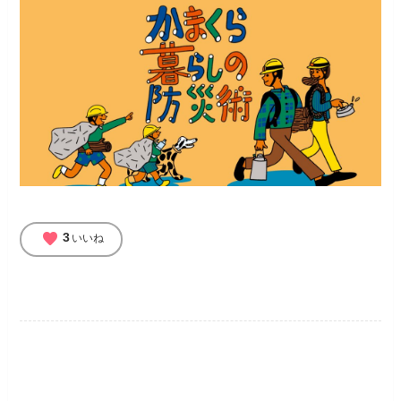
favorite
3
いいね