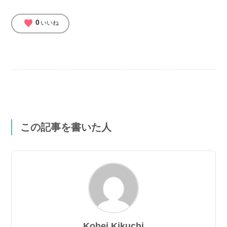
favorite
0
いいね
この記事を書いた人
Kohei Kikuchi