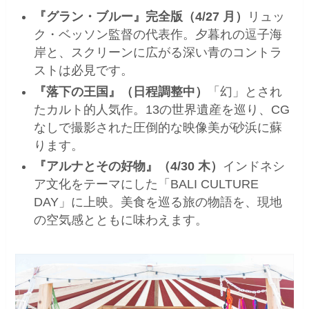
『グラン・ブルー』完全版（4/27 月）
リュッ
ク・ベッソン監督の代表作。夕暮れの逗子海
岸と、スクリーンに広がる深い青のコントラ
ストは必見です。
『落下の王国』（日程調整中）
「幻」とされ
たカルト的人気作。13の世界遺産を巡り、CG
なしで撮影された圧倒的な映像美が砂浜に蘇
ります。
『アルナとその好物』（4/30 木）
インドネシ
ア文化をテーマにした「BALI CULTURE
DAY」に上映。美食を巡る旅の物語を、現地
の空気感とともに味わえます。