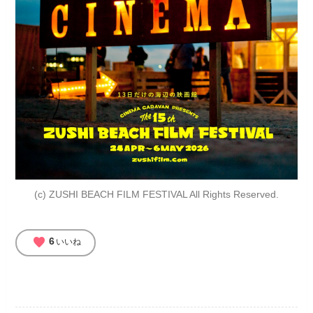
(c) ZUSHI BEACH FILM FESTIVAL All Rights Reserved.
favorite
6
いいね