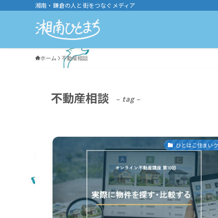
湘南・鎌倉の人と街をつなぐメディア
ホーム
不動産相談
不動産相談
– tag –
ひとはこ住まい