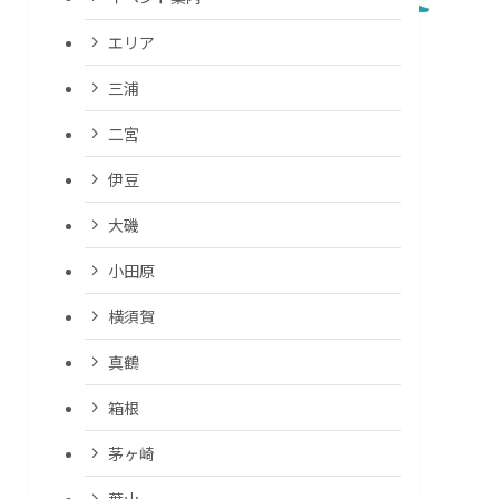
エリア
三浦
二宮
伊豆
大磯
小田原
横須賀
真鶴
箱根
茅ヶ崎
葉山