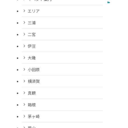
エリア
三浦
二宮
伊豆
大磯
小田原
横須賀
真鶴
箱根
茅ヶ崎
葉山