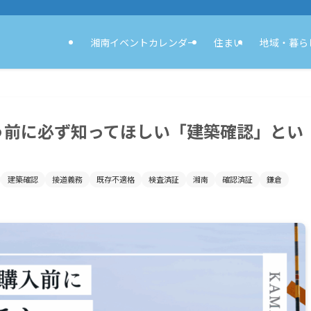
湘南イベントカレンダー
住まい
地域・暮ら
う前に必ず知ってほしい「建築確認」とい
建築確認
接道義務
既存不適格
検査済証
湘南
確認済証
鎌倉