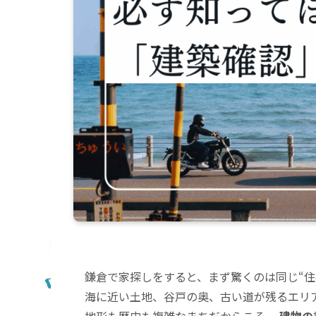
鎌倉で家探しをすると、まず驚くのは同じ“住
海に近い土地、谷戸の奥、古い道が残るエリ
地形も歴史も複雑なまちだからこそ、
建物の