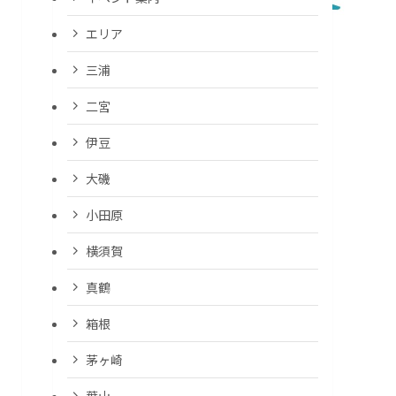
エリア
三浦
二宮
伊豆
大磯
小田原
横須賀
真鶴
箱根
茅ヶ崎
葉山