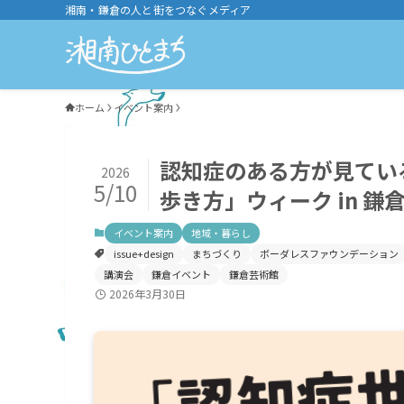
湘南・鎌倉の人と街をつなぐメディア
ホーム
イベント案内
認知症のある方が見てい
2026
5/10
歩き方」ウィーク in 鎌倉
イベント案内
地域・暮らし
issue+design
まちづくり
ボーダレスファウンデーション
講演会
鎌倉イベント
鎌倉芸術館
2026年3月30日