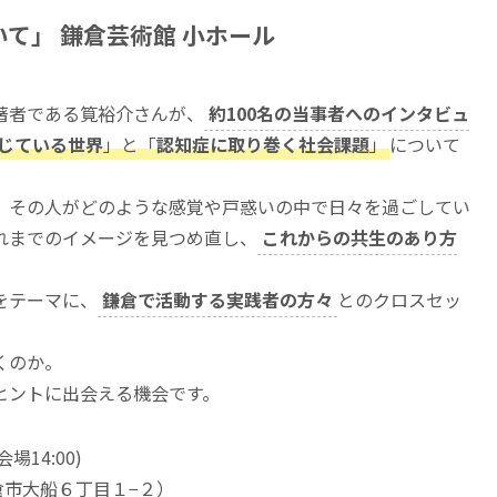
て」 鎌倉芸術館 小ホール
著者である筧裕介さんが、
約100名の当事者へのインタビュ
じている世界
」と「
認知症に取り巻く社会課題
」
について
、その人がどのような感覚や戸惑いの中で日々を過ごしてい
れまでのイメージを見つめ直し、
これからの共生のあり方
をテーマに、
鎌倉で活動する実践者の方々
とのクロスセッ
くのか。
ヒントに出会える機会です。
場14:00)
倉市大船６丁目１−２）