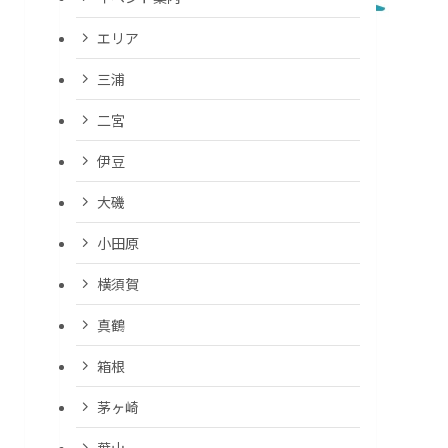
エリア
三浦
二宮
伊豆
大磯
小田原
横須賀
真鶴
箱根
茅ヶ崎
葉山