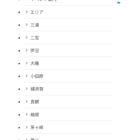
エリア
三浦
二宮
伊豆
大磯
小田原
横須賀
真鶴
箱根
茅ヶ崎
葉山