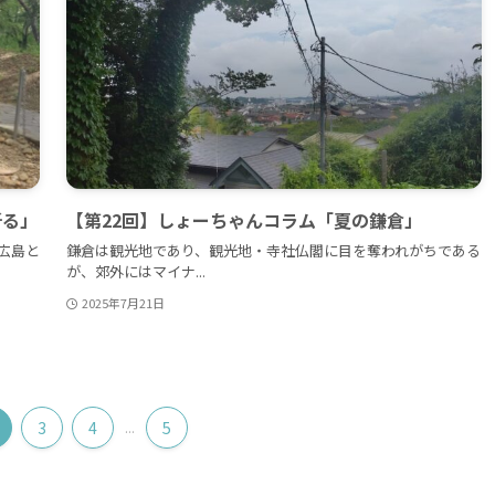
祈る」
【第22回】しょーちゃんコラム「夏の鎌倉」
広島と
鎌倉は観光地であり、観光地・寺社仏閣に目を奪われがちである
が、郊外にはマイナ...
2025年7月21日
3
4
...
5