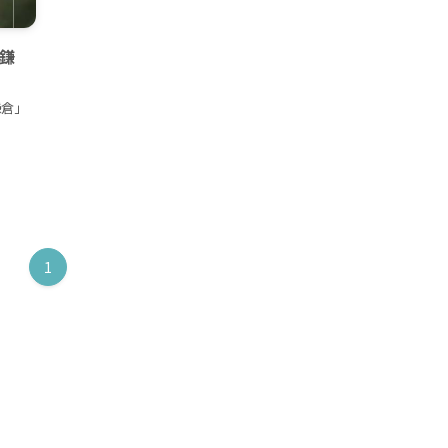
鎌
鎌倉」
1