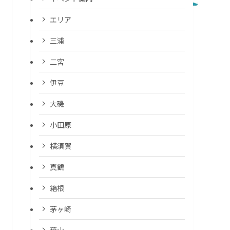
エリア
三浦
二宮
伊豆
大磯
小田原
横須賀
真鶴
箱根
茅ヶ崎
葉山