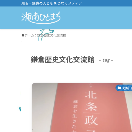
湘南・鎌倉の人と街をつなぐメディア
ホーム
鎌倉歴史文化交流館
鎌倉歴史文化交流館
– tag –
地域