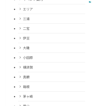
エリア
三浦
二宮
伊豆
大磯
小田原
横須賀
真鶴
箱根
茅ヶ崎
葉山