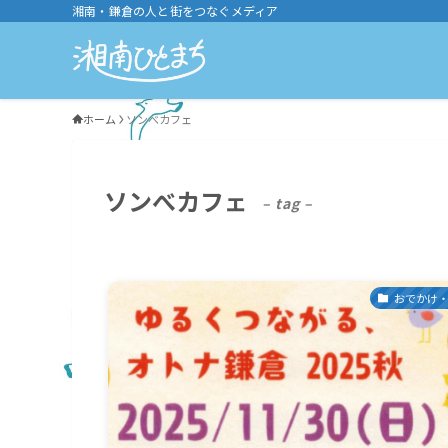
湘南・鎌倉の人と街をつなぐメディア
ホーム
ソンべカフェ
ソンべカフェ
– tag –
おでかけ